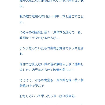
船が欠航になり来るはずのゲストが来れない状
況。
私の暇で退屈な昨日は一日中、本と過ごすこと
に。
つるかめ助産院は昔々、原作本を読んで あ、
映画かドラマになるかもな～
ナンテ思っていたら竹富島が舞台でドラマ化さ
れ
原作では見えない海の色の素晴らしさに感動し
ました。内容はともかく映像が美しい！
そうそう、かもめ食堂も。原作本を遠い昔に新
幹線の中で読んで
おもしろいって思ったらやっぱり映画化。