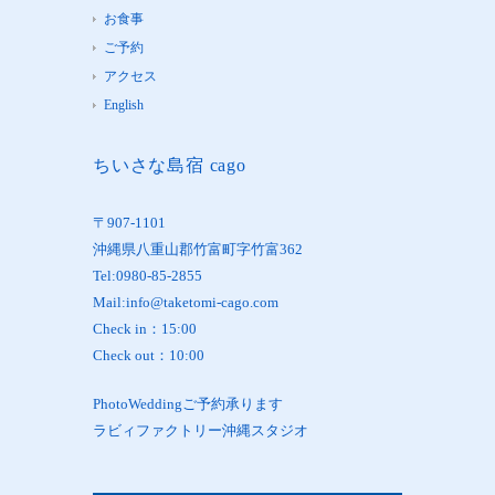
お食事
ご予約
アクセス
English
ちいさな島宿 cago
〒907-1101
沖縄県八重山郡竹富町字竹富362
Tel:0980-85-2855
Mail:info@taketomi-cago.com
Check in：15:00
Check out：10:00
PhotoWeddingご予約承ります
ラビィファクトリー沖縄スタジオ