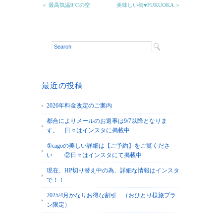
＜ 最高気温9℃の空
美味しい街♥FUKUOKA ＞
最近の投稿
2026年料金改定のご案内
都合によりメールのお返事は9/7以降となりま
す。 日々はインスタに掲載中
①cagoの美しい詳細は【ご予約】をご覧くださ
い ②日々はインスタにて掲載中
現在、HP切り替え中の為、詳細な情報はインスタ
で！！
2025/4月かなりお得な割引 （おひとり様旅プラ
ン限定）