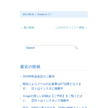
2015-08-30 ｜ Posted in
日々
＜ 夏の素敵
この子のファミリー募集 ＞
最近の投稿
2026年料金改定のご案内
都合によりメールのお返事は9/7以降となりま
す。 日々はインスタに掲載中
①cagoの美しい詳細は【ご予約】をご覧くださ
い ②日々はインスタにて掲載中
現在、HP切り替え中の為、詳細な情報はインスタ