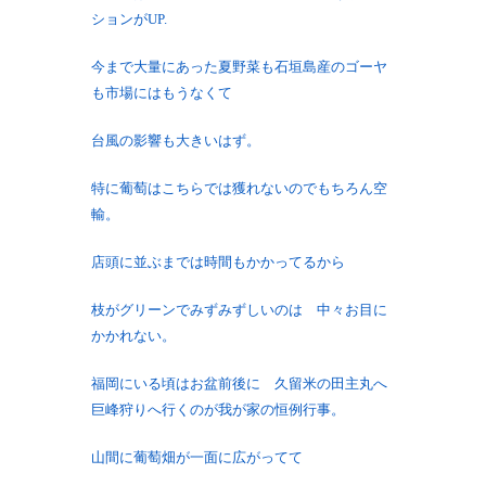
ションがUP.
今まで大量にあった夏野菜も石垣島産のゴーヤ
も市場にはもうなくて
台風の影響も大きいはず。
特に葡萄はこちらでは獲れないのでもちろん空
輸。
店頭に並ぶまでは時間もかかってるから
枝がグリーンでみずみずしいのは 中々お目に
かかれない。
福岡にいる頃はお盆前後に 久留米の田主丸へ
巨峰狩りへ行くのが我が家の恒例行事。
山間に葡萄畑が一面に広がってて