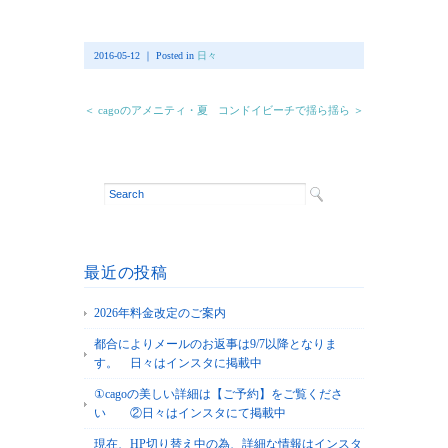
2016-05-12 ｜ Posted in
日々
＜ cagoのアメニティ・夏
コンドイビーチで揺ら揺ら ＞
最近の投稿
2026年料金改定のご案内
都合によりメールのお返事は9/7以降となりま
す。 日々はインスタに掲載中
①cagoの美しい詳細は【ご予約】をご覧くださ
い ②日々はインスタにて掲載中
現在、HP切り替え中の為、詳細な情報はインスタ