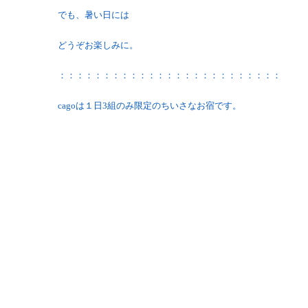
でも、暑い日には
どうぞお楽しみに。
：：：：：：：：：：：：：：：：：：：：：：：：：
cagoは１日3組のみ限定のちいさなお宿です。