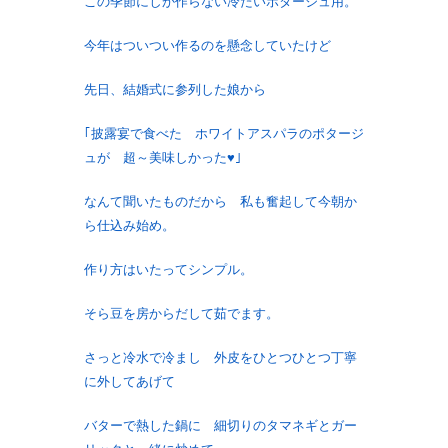
この季節にしか作らない冷たいポタージュ用。
今年はついつい作るのを懸念していたけど
先日、結婚式に参列した娘から
｢披露宴で食べた ホワイトアスパラのポタージ
ュが 超～美味しかった♥｣
なんて聞いたものだから 私も奮起して今朝か
ら仕込み始め。
作り方はいたってシンプル。
そら豆を房からだして茹でます。
さっと冷水で冷まし 外皮をひとつひとつ丁寧
に外してあげて
バターで熱した鍋に 細切りのタマネギとガー