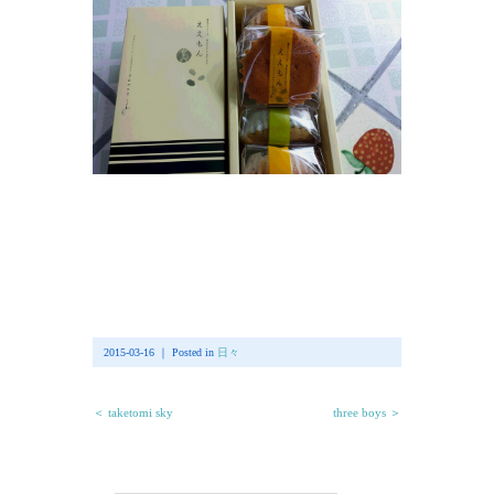
2015-03-16 ｜ Posted in
日々
＜ taketomi sky
three boys ＞