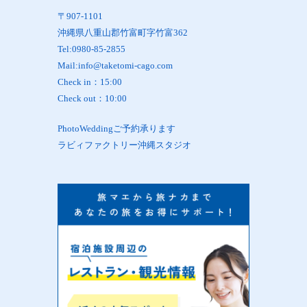
〒907-1101
沖縄県八重山郡竹富町字竹富362
Tel:0980-85-2855
Mail:info@taketomi-cago.com
Check in：15:00
Check out：10:00
PhotoWeddingご予約承ります
ラビィファクトリー沖縄スタジオ