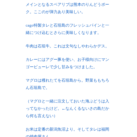
メインとなるスペアリブは熊本のりんどうポー
ク。ここのが弾力あり美味しい。
cago特製タレと石垣島のフレッシュパインと一
緒につけ込むとさらに美味しくなります。
牛肉は石垣牛。これは文句なしやわらかデス。
カレーにはアグー豚を使い、お子様向けにマン
ゴーピューレで少し甘みをつけました。
マグロは穫れたてを石垣島から。野菜ももちろ
ん石垣島で。
（マグロと一緒に注文しておいた海ぶどうは入
ってなかったけど。←なんくるないさの島だか
ら何も言えない）
お米は定番の新潟魚沼より。そしてタレは福岡
の焼肉屋さん。