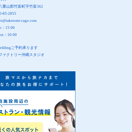
八重山郡竹富町字竹富362
0-85-2855
fo@taketomi-cago.com
in：15:00
out：10:00
oWeddingご予約承ります
ファクトリー沖縄スタジオ