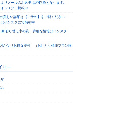
によりメールのお返事は9/7以降となります。
はインスタに掲載中
agoの美しい詳細は【ご予約】をご覧ください
々はインスタにて掲載中
、HP切り替え中の為、詳細な情報はインスタ
！
5/4月かなりお得な割引 （おひとり様旅プラン限
ゴリー
らせ
バム