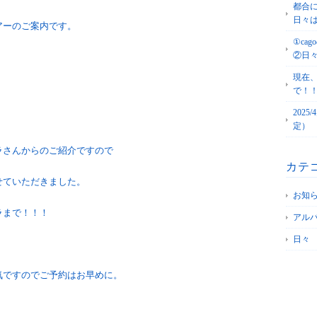
都合
日々
アーのご案内です。
①c
②日
現在
で！
202
定）
ラさんからのご紹介ですので
カテ
せていただきました。
お知
ラまで！！！
アル
日々
気ですのでご予約はお早めに。