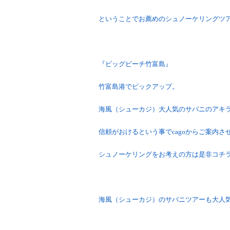
ということでお薦めのシュノーケリングツ
『ビッグビーチ竹富島』
竹富島港でピックアップ。
海風（シューカジ）大人気のサバニのアキ
信頼がおけるという事でcagoからご案内さ
シュノーケリングをお考えの方は是非コチ
海風（シューカジ）のサバニツアーも大人